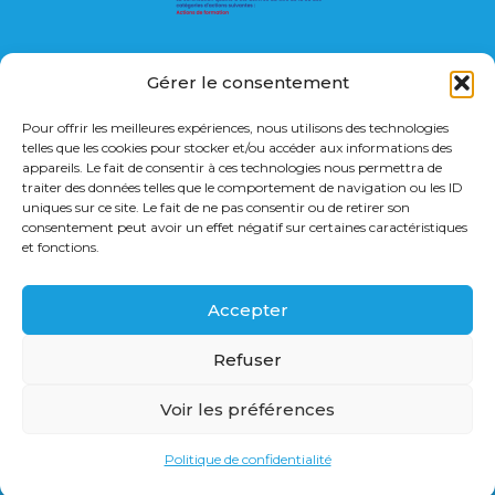
Gérer le consentement
Membres de l’organisation
Pour offrir les meilleures expériences, nous utilisons des technologies
telles que les cookies pour stocker et/ou accéder aux informations des
Vie de la société
appareils. Le fait de consentir à ces technologies nous permettra de
traiter des données telles que le comportement de navigation ou les ID
Calendrier des formations
uniques sur ce site. Le fait de ne pas consentir ou de retirer son
consentement peut avoir un effet négatif sur certaines caractéristiques
Plateaux de Cytologie
et fonctions.
Congrès
Accepter
Publications
Recommandations officielles
Refuser
Liens utiles
Voir les préférences
Mentions légales
Politique de confidentialité